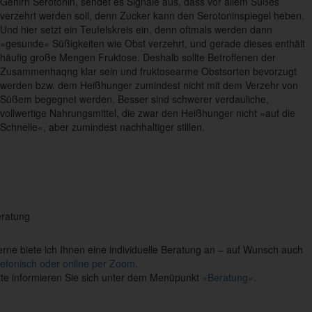
Gehirn Serotonin, sendet es Signale aus, dass vor allem Süßes
verzehrt werden soll, denn Zucker kann den Serotoninspiegel heben.
Und hier setzt ein Teufelskreis ein, denn oftmals werden dann
»gesunde« Süßigkeiten wie Obst verzehrt, und gerade dieses enthält
häufig große Mengen Fruktose. Deshalb sollte Betroffenen der
Zusammenhaqng klar sein und fruktosearme Obstsorten bevorzugt
werden bzw. dem Heißhunger zumindest nicht mit dem Verzehr von
Süßem begegnet werden. Besser sind schwerer verdauliche,
vollwertige Nahrungsmittel, die zwar den Heißhunger nicht »auf die
Schnelle«, aber zumindest nachhaltiger stillen.
ratung
rne biete ich Ihnen eine individuelle Beratung an – auf Wunsch auch
lefonisch oder online per Zoom
.
tte informieren Sie sich unter dem Menüpunkt
»Beratung«
.