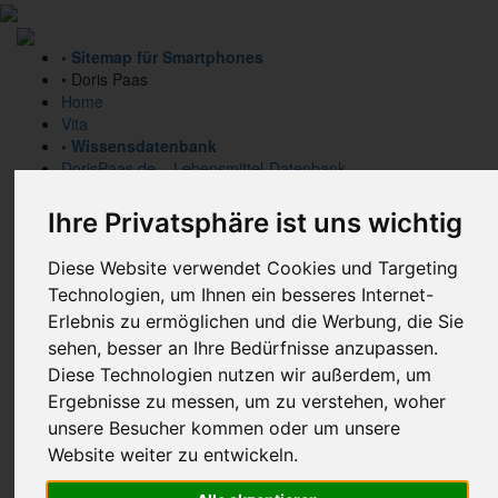
• Sitemap für Smartphones
• Doris Paas
Home
Vita
• Wissensdatenbank
DorisPaas.de – Lebensmittel-Datenbank
Unverträglichkeiten
Dünndarmfehlbesiedelung
Ihre Privatsphäre ist uns wichtig
Ganzheitliche Gesundheit
Lexika
Diese Website verwendet Cookies und Targeting
• Bücher
Technologien, um Ihnen ein besseres Internet-
• Praxis/Beratung
Erlebnis zu ermöglichen und die Werbung, die Sie
Meine Grundsätze und mein Profil
Meine Schwerpunkte
sehen, besser an Ihre Bedürfnisse anzupassen.
Bausteine (m)eines erfolgreichen Behandlungskonzepts
Diese Technologien nutzen wir außerdem, um
Erstgespräch
Ergebnisse zu messen, um zu verstehen, woher
Honorar für Beratungen
unsere Besucher kommen oder um unsere
• Newsletter/Downloads
Website weiter zu entwickeln.
Newsletter
Downloads