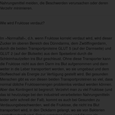
Nahrungsmittel meiden, die Beschwerden verursachen oder deren
Verzehr minimieren.
Wie wird Fruktose verdaut?
Im »Normalfall«, d.h. wenn Fruktose korrekt verdaut wird, wird dieser
Zucker im oberen Bereich des Dünndarms, dem Zwölffingerdarm,
durch die beiden Transportproteine GLUT 5 (auf der Darmseite) und
GLUT 2 (auf der Blutseite) aus dem Speisebrei durch die
Schleimhautzellen ins Blut geschleust. Ohne diese Transporter kann
die Fruktose nicht aus dem Darm ins Blut aufgenommen und dann
weiter in die Leber transportiert werden, wo sie umgebaut und dem
Stoffwechsel als Energie zur Verfügung gestellt wird. Bei gesunden
Menschen gibt es von diesen beiden Transportproteinen so viel, dass
normal übliche Fruktosemengen problemlos verdaut werden können.
Aber das Kontingent ist begrenzt: Verzehrt man zu viel Fruktose (und
das ist heutzutage bei den industriell verarbeiteten Nahrungsmitteln
leider sehr schnell der Fall), kommt es auch bei Gesunden zu
Verdauungsbeschwerden, weil die Fruktose, die nicht ins Blut
transportiert wird, in den Dickdarm gelangt, wo sie von Bakterien
verstoffwechselt wird. Dabei entstehen Gase und Säuren als