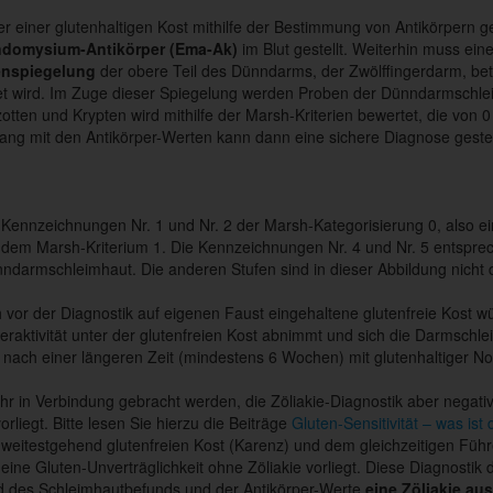
ter einer glutenhaltigen Kost mithilfe der Bestimmung von Antikörper
domysium-Antikörper (Ema-Ak)
im Blut gestellt. Weiterhin muss ei
nspiegelung
der obere Teil des Dünndarms, der Zwölffingerdarm, betr
tet wird. Im Zuge dieser Spiegelung werden Proben der Dünndarmschl
ten und Krypten wird mithilfe der Marsh-Kriterien bewertet, die von 0 
ng mit den Antikörper-Werten kann dann eine sichere Diagnose gestel
 Kennzeichnungen Nr. 1 und Nr. 2 der Marsh-Kategorisierung 0, also e
 dem Marsh-Kriterium 1. Die Kennzeichnungen Nr. 4 und Nr. 5 entspre
ndarmschleimhaut. Die anderen Stufen sind in dieser Abbildung nicht d
h vor der Diagnostik auf eigenen Faust eingehaltene glutenfreie Kost 
eraktivität unter der glutenfreien Kost abnimmt und sich die Darmschl
r nach einer längeren Zeit (mindestens 6 Wochen) mit glutenhaltiger 
in Verbindung gebracht werden, die Zöliakie-Diagnostik aber negativ 
orliegt. Bitte lesen Sie hierzu die Beiträge
Gluten-Sensitivität – was ist
er weitestgehend glutenfreien Kost (Karenz) und dem gleichzeitigen Füh
ne Gluten-Unverträglichkeit ohne Zöliakie vorliegt. Diese Diagnostik d
d des Schleimhautbefunds und der Antikörper-Werte
eine Zöliakie a