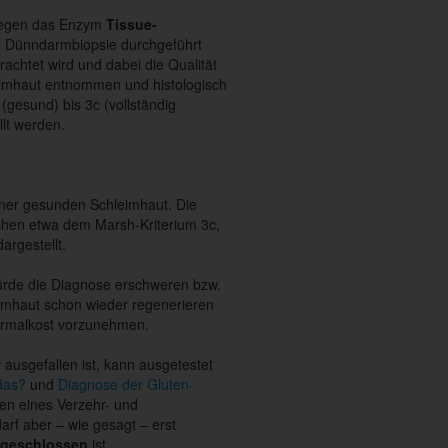
n gegen das Enzym
Tissue-
ne Dünndarmbiopsie durchgeführt
achtet wird und dabei die Qualität
eimhaut entnommen und histologisch
(gesund) bis 3c (vollständig
lt werden.
iner gesunden Schleimhaut. Die
chen etwa dem Marsh-Kriterium 3c,
argestellt.
würde die Diagnose erschweren bzw.
eimhaut schon wieder regenerieren
Normalkost vorzunehmen.
ausgefallen ist, kann ausgetestet
 das?
und
Diagnose der Gluten-
ren eines Verzehr- und
arf aber – wie gesagt – erst
usgeschlossen
ist.