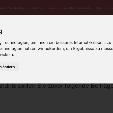
ücher/Fachbeiträge
Videos
Praxis
Newsletter/Downloads
Shop
Lo
g
Zöliakie
Technologien, um Ihnen ein besseres Internet-Erlebnis zu 
Technologien nutzen wir außerdem, um Ergebnisse zu mess
– Diagnose
ickeln.
en ändern
dnis sollten Sie zuvor folgende Beiträg