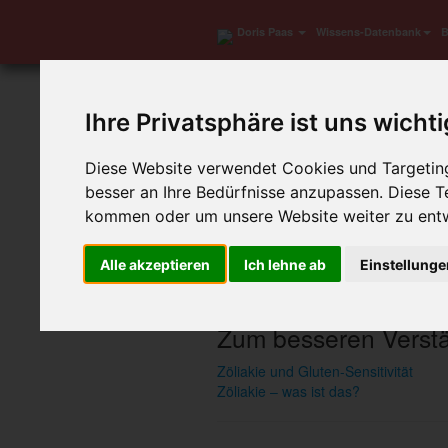
Doris Paas
Wissens-Datenbank
B
Ihre Privatsphäre ist uns wichti
Diese Website verwendet Cookies und Targeting 
besser an Ihre Bedürfnisse anzupassen. Diese 
kommen oder um unsere Website weiter zu entw
Alle akzeptieren
Ich lehne ab
Einstellung
Zum besseren Verstän
Zöliakie und Gluten-Sensitivität
Zöliakie – was ist das?