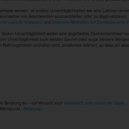
getestet werden, ob andere Unverträglichkeiten wie eine Laktose-Unver
erursacher von Beschwerden auszuschließen oder zu diagnostizieren. 
iner Laktose-Intoleranz
und
Diagnose-Methoden zur Ermittlung einer F
er Gluten-Unverträglichkeit weder eine abgeflachte Darmschleimhaut no
deren Unverträglichkeit auch werden Spuren oder sogar kleinere Mengen 
n Nahrungsmitteln enthalten sind, problemlos toleriert, so dass ein abso
elle Beratung an – auf Wunsch auch
telefonisch oder online per Zoom
.
em Menüpunkt
»Beratung«
.