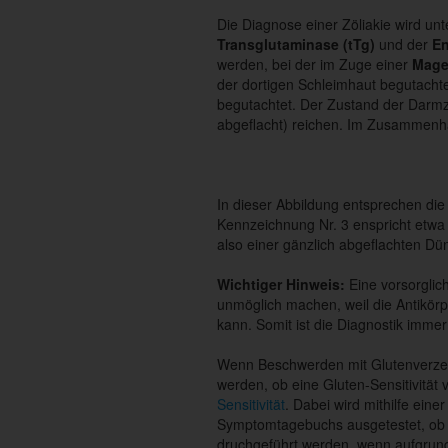
Die Diagnose einer Zöliakie wird un
Transglutaminase (tTg)
und der
En
werden, bei der im Zuge einer
Mage
der dortigen Schleimhaut begutach
begutachtet. Der Zustand der Darmzot
abgeflacht) reichen. Im Zusammenha
In dieser Abbildung entsprechen die
Kennzeichnung Nr. 3 enspricht etwa
also einer gänzlich abgeflachten Dün
Wichtiger Hinweis:
Eine vorsorglic
unmöglich machen, weil die Antikörp
kann. Somit ist die Diagnostik imme
Wenn Beschwerden mit Glutenverzehr 
werden, ob eine Gluten-Sensitivität v
Sensitivität
. Dabei wird mithilfe ein
Symptomtagebuchs ausgetestet, ob ei
druchgeführt werden, wenn aufgrun