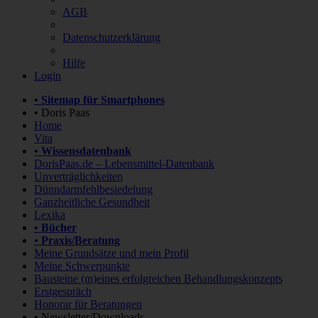
AGB
Datenschutzerklärung
Hilfe
Login
• Sitemap für Smartphones
• Doris Paas
Home
Vita
• Wissensdatenbank
DorisPaas.de – Lebensmittel-Datenbank
Unverträglichkeiten
Dünndarmfehlbesiedelung
Ganzheitliche Gesundheit
Lexika
• Bücher
• Praxis/Beratung
Meine Grundsätze und mein Profil
Meine Schwerpunkte
Bausteine (m)eines erfolgreichen Behandlungskonzepts
Erstgespräch
Honorar für Beratungen
• Newsletter/Downloads