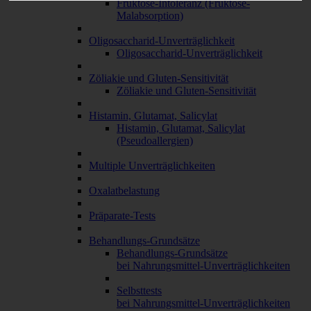
Fruktose-Intoleranz (Fruktose-
Malabsorption)
Oligosaccharid-Unverträglichkeit
Oligosaccharid-Unverträglichkeit
Zöliakie und Gluten-Sensitivität
Zöliakie und Gluten-Sensitivität
Histamin, Glutamat, Salicylat
Histamin, Glutamat, Salicylat
(Pseudoallergien)
Multiple Unverträglichkeiten
Oxalatbelastung
Präparate-Tests
Behandlungs-Grundsätze
Behandlungs-Grundsätze
bei Nahrungsmittel-Unverträglichkeiten
Selbsttests
bei Nahrungsmittel-Unverträglichkeiten