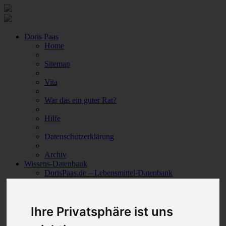
Doris Paas
Home
Sitemap
Vita
War das ein guter Rat?
Hilfe
Datenschutzerklärung
Archiv
Wissens-Datenbank
DorisPaas.de – Lebensmittel-Datenbank
Info
Abonnement
Ihre Privatsphäre ist uns
Anmeldung