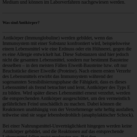
Medium und können im Laborverfahren nachgewiesen werden.
Was sind Antikörper?
Antikörper (Immunglobuline) werden gebildet, wenn das
Immunsystem mit einer Substanz konfrontiert wird, beispielsweise
einem Lebensmittel wie eine Erdnuss oder ein Hühnerei, gegen die
es eine Allergie entwickelt hat. Diese Substanzen sind hier jedoch
nicht die gesamten Lebensmittel, sondern nur bestimmt Bausteine
desselben – in den meisten Fällen Eiweiß-Bausteine bzw. oft nur
Bruchstücke dieser Eiweiße (Proteine). Nach einem ersten Verzehr
des Lebensmittels erwirbt das Immunsystem während der
sogenannten Sensibilisierungsphase die Fähigkeit, dass es dieses
Lebensmittel als fremd betrachtet und lernt, Antikörper des Typs E
zu bilden. Wird später dieses Lebensmittel erneut verzehrt, werden
die entsprechenden Antikörper ausgeschüttet, um den vermeintlich
gefährlichen Feind unschädlich zu machen. Dabei können die
Reaktionen unabhängig von der Verzehrmenge sehr heftig ausfallen,
teilweise sind sie sogar lebensbedrohlich (anaphylaktischer Schock).
Bei einer Nahrungsmittel-Unverträglichkeit hingegen werden keine
Antikörper gebildet, und die Reaktionen auf das entsprechende
Lebensmittel fallen meist moderater aus. Bei den