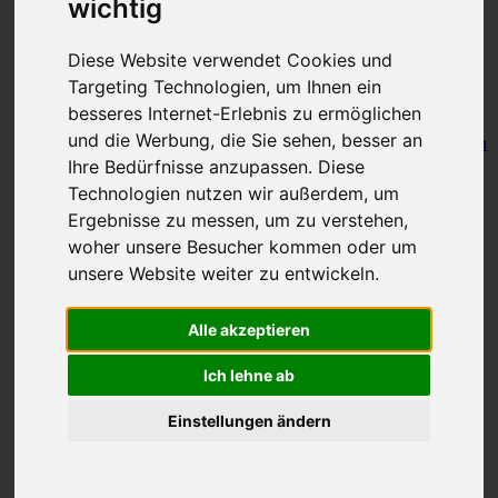
wichtig
Hilfe
Diese Website verwendet Cookies und
Erfolgreiche Arztsuche
Wie finde ich einen qualifizierten
Targeting Technologien, um Ihnen ein
Arzt/Therapeuten oder Berater?
besseres Internet-Erlebnis zu ermöglichen
und die Werbung, die Sie sehen, besser an
Was kann das Internet für Ihre Gesundheit leisten
und was nicht?
Ihre Bedürfnisse anzupassen. Diese
Technologien nutzen wir außerdem, um
Selbsttests bei Nahrungsmittel-
Ergebnisse zu messen, um zu verstehen,
Unverträglichkeiten
woher unsere Besucher kommen oder um
Wie sinnvoll sind IgG-Antikörper-Tests
unsere Website weiter zu entwickeln.
(ELISA)?
Fragen und Antworten (FAQ)
Alle akzeptieren
Kurzinfos
Ich lehne ab
Unverträglichkeiten
Einstellungen ändern
Laktose-Intoleranz
Laktose-Intoleranz
Fruktose-Intoleranz