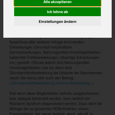
RDS werden teilweise ganz normale Darmbewegungen,
Alle akzeptieren
die andere Menschen nur als leichtes »Bauchgrummeln«
registrieren, von Betroffenen als Schmerzen
Ich lehne ab
wahrgenommen oder mit Verstopfung und/oder
Durchfällen beantwortet.
Einstellungen ändern
Der Arzt kann keine krankhaften Organveränderungen
feststellen. Die Diagnose wird nach dem sorgfältigen
Ausschluss aller weiteren infrage kommenden
Erkrankungen (chronisch entzündliche
Darmerkrankungen, Nahrungsmittel-Unverträglichkeiten,
bakterielle Fehlbesiedelungen, bösartige Erkrankungen
etc.) gestellt. Oftmals jedoch sind Nahrungsmittel-
Unverträglichkeiten und vor allem eine
Dünndarmfehlbesiedelung die Ursache der Beschwerden
(lesen Sie hierzu bitte auch den Beitrag
»
Dünndarmfehlbesiedelung und ihre Behandlung>
«.
Erst wenn diese Möglichkeiten definitiv ausgeschlossen
bzw. adäquat behandelt wurden, kann wirklich ein
Reizdarm-Syndrom diagnostiziert werden. Dazu dient die
Abfrage der so genannten ROM-Kriterien, einem
Fragenkatalog, der genau festlegt, wann, wie oft, in