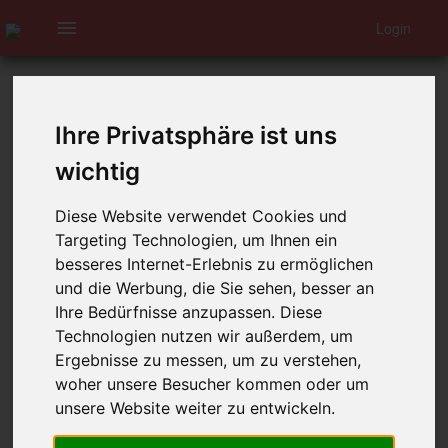
menu
Login
Reizdarm-
Syndrom –
Letzte Aktualisierung:
24.5.2025
Ihre Privatsphäre ist uns
was ist das?
wichtig
(RDS oder Colon irritabile)
Diese Website verwendet Cookies und
Targeting Technologien, um Ihnen ein
besseres Internet-Erlebnis zu ermöglichen
Das Reizdarm-Syndrom wird definiert als Funktionsstörung
und die Werbung, die Sie sehen, besser an
des Verdauungstrakts mit chronischen Beschwerden wie
Bauchschmerzen, Stuhlunregelmäßigkeiten (Wechsel
Ihre Bedürfnisse anzupassen. Diese
zwischen Durchfall und Verstopfung) und Blähungen.
Technologien nutzen wir außerdem, um
Ergebnisse zu messen, um zu verstehen,
Der menschliche Darm ist auf seiner gesamten Länge von
woher unsere Besucher kommen oder um
einem empfindlichen Nervengeflecht durchsetzt und
unsere Website weiter zu entwickeln.
umgeben, das jede Bewegung registriert und zur
Bewertung an das Gehirn weitergibt. Bei Vorliegen eines